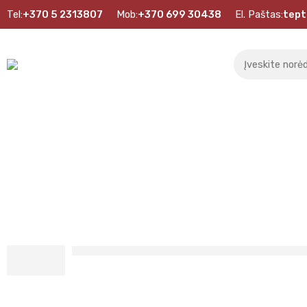
Tel:
+370 5 2313807
Mob:
+370 699 30438
El. Paštas:
tept