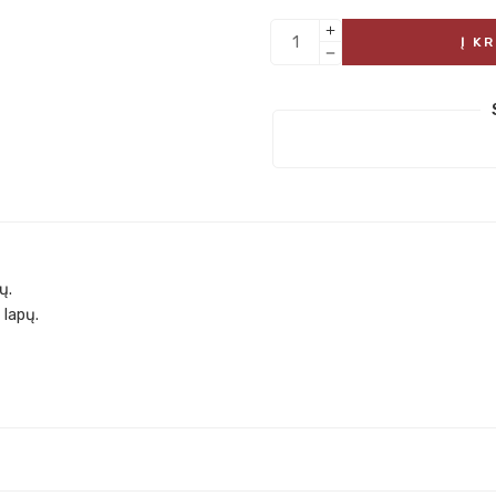
Į K
ų.
 lapų.