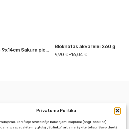
A4
A3
Bloknotas akvarelei 260 g
Bloknotas 9x14cm Sakura piešimui kreminis popierius
9,90
€
–
16,04
€
Privatumo Politika
Pirm. - Penkt.
10:00 - 18:00
rmuojame, kad šioje svetainėje naudojami slapukai (angl. cookies).
Šeštadienį
10:00 - 14:00
kdami, paspauskite mygtuką „Sutinku“ arba naršykite toliau. Savo duotą