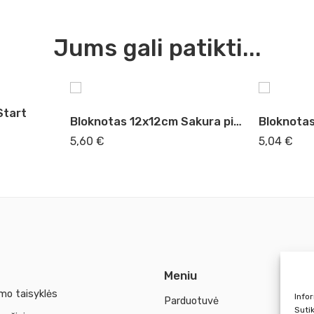
Jums gali patikti...
Start
Bloknotas 12x12cm Sakura piešimui juodas popierius
5,60
€
5,04
€
Meniu
mo taisyklės
Info
Parduotuvė
Suti