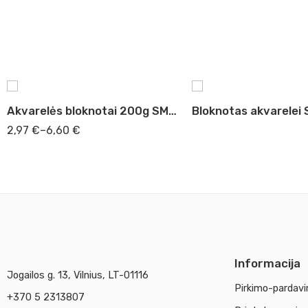
A4
A3
Akvarelės bloknotai 200g SM-LT
Bloknotas akvarelei 
2,97
€
–
6,60
€
Informacija
Jogailos g. 13, Vilnius, LT-01116
Pirkimo-pardavi
+370 5 2313807