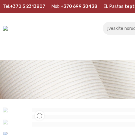
Tel:
+370 5 2313807
Mob:
+370 699 30438
El. Paštas:
tept