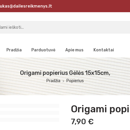
ukas@dailesreikmenys.lt
Pradžia
Parduotuvė
Apie mus
Kontaktai
Origami popierius Gėlės 15x15cm,
Pradžia
Popierius
Origami popi
7,90
€