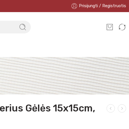
Prisijungti / Registruotis
erius Gėlės 15x15cm,