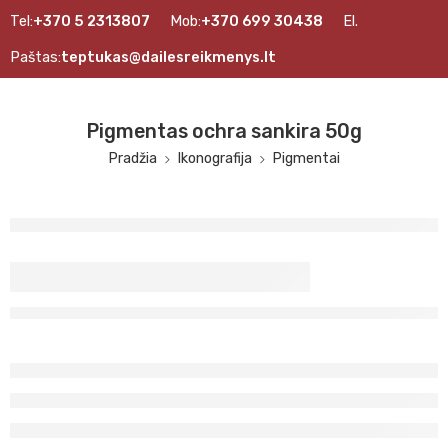
Tel:
+370 5 2313807
Mob:
+370 699 30438
El.
Paštas:
teptukas@dailesreikmenys.lt
Pigmentas ochra sankira 50g
Pradžia
Ikonografija
Pigmentai