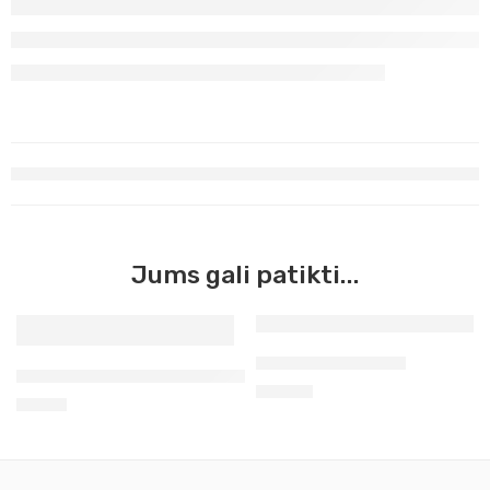
Jums gali patikti...
Šelako granulės10
Pigmentas siena natūrali prancūziška 50g Kr
14,70
€
6,60
€