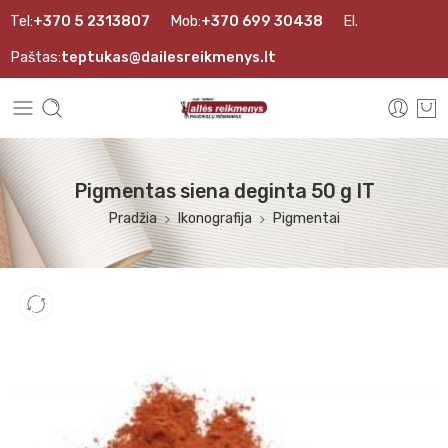
Tel:
+370 5 2313807
Mob:
+370 699 30438
El.
Paštas:
teptukas@dailesreikmenys.lt
Pigmentas siena deginta 50 g IT
Pradžia
Ikonografija
Pigmentai