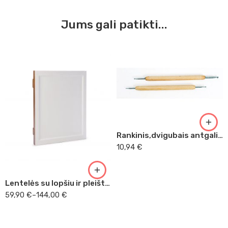
Jums gali patikti...
0,85 mm
0,5 x 85 mm
0,85 x 1,3 mm
0,9 x 1,3mm
24 x 32
0,9 x 1,4 mm
25 x 30
Rankinis,dvigubais antgaliais perforatorius
1,8 x 2,2 mm
20 x26
10,94
€
30 x 40
40 x 50
Lentelės su lopšiu ir pleištais
59,90
€
–
144,00
€