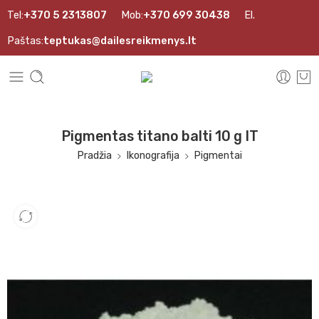
Tel:
+370 5 2313807
Mob:
+370 699 30438
El.
Paštas:
teptukas@dailesreikmenys.lt
Pigmentas titano balti 10 g IT
Pradžia
Ikonografija
Pigmentai