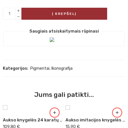
Į KREPŠELĮ
Saugiais atsiskaitymais rūpinasi
Kategorijos:
Pigmentai
,
Ikonografija
Jums gali patikti...
Aukso knygelės 24 karatų neklijuotais lapeliais 8 x 8
Aukso imitacijos knygelės 14 x 14
109,80
€
15,90
€