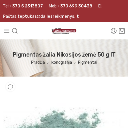
Tel:
+370 5 2313807
Mob:
+370 699 30438
El.
Paštas:
teptukas@dailesreikmenys.lt
Pigmentas žalia Nikosijos žemė 50 g IT
Pradžia
Ikonografija
Pigmentai