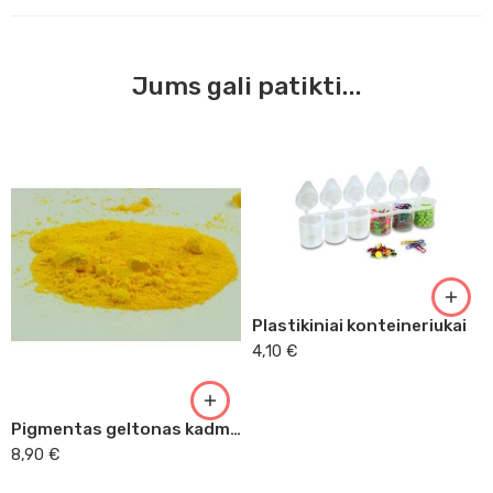
Jums gali patikti...
Plastikiniai konteineriukai
4,10
€
Pigmentas geltonas kadmis nr. 6 10g Kr
8,90
€