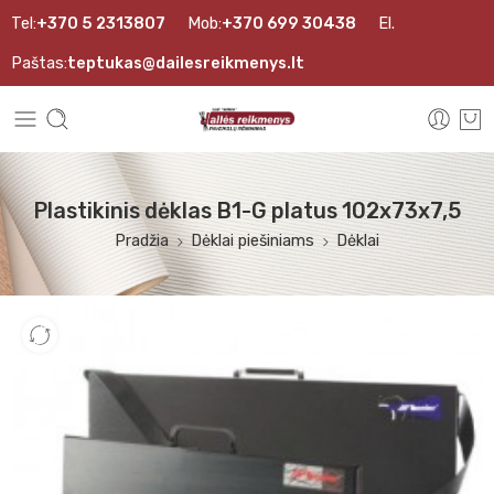
Tel:
+370 5 2313807
Mob:
+370 699 30438
El.
Paštas:
teptukas@dailesreikmenys.lt
Plastikinis dėklas B1-G platus 102x73x7,5
Pradžia
Dėklai piešiniams
Dėklai