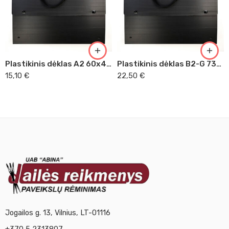
Plastikinis dėklas A2 60x43x3
Plastikinis dėklas B2-G 73x52x8
15,10
€
22,50
€
Jogailos g. 13, Vilnius, LT-01116
+370 5 2313807