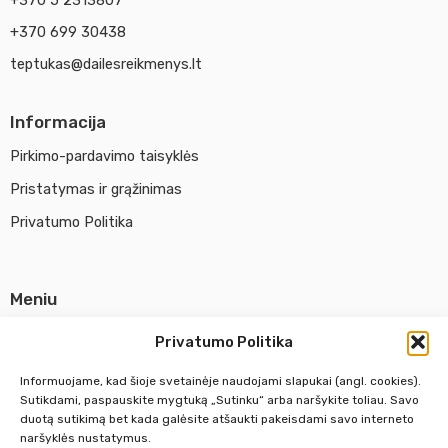
+370 699 30438
teptukas@dailesreikmenys.lt
Informacija
Pirkimo-pardavimo taisyklės
Pristatymas ir grąžinimas
Privatumo Politika
Meniu
Parduotuvė
Privatumo Politika
Apie UAB Abina
Informuojame, kad šioje svetainėje naudojami slapukai (angl. cookies).
Susisiekti su mumis
Sutikdami, paspauskite mygtuką „Sutinku“ arba naršykite toliau. Savo
duotą sutikimą bet kada galėsite atšaukti pakeisdami savo interneto
naršyklės nustatymus.