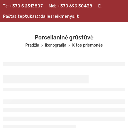
Tel:
+370 5 2313807
Mob:
+370 699 30438
El.
Paštas:
teptukas@dailesreikmenys.lt
Porcelianinė grūstūvė
Pradžia
Ikonografija
Kitos priemonės