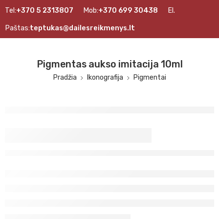
Tel:
+370 5 2313807
Mob:
+370 699 30438
El.
Paštas:
teptukas@dailesreikmenys.lt
Pigmentas aukso imitacija 10ml
Pradžia
Ikonografija
Pigmentai