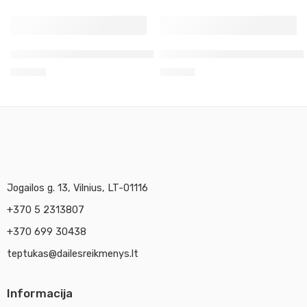
Pigmentas ematitas violetinis 50g Kr
Sidabro imitacijos knygelės 
14,30
€
14,90
€
Jogailos g. 13, Vilnius, LT-01116
+370 5 2313807
+370 699 30438
teptukas@dailesreikmenys.lt
Informacija