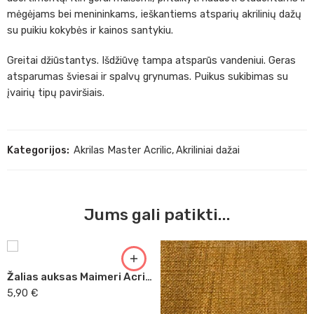
mėgėjams bei menininkams, ieškantiems atsparių akrilinių dažų
su puikiu kokybės ir kainos santykiu.
Greitai džiūstantys. Išdžiūvę tampa atsparūs vandeniui. Geras
atsparumas šviesai ir spalvų grynumas. Puikus sukibimas su
įvairių tipų paviršiais.
Kategorijos:
Akrilas Master Acrilic
,
Akriliniai dažai
Jums gali patikti...
Žalias auksas Maimeri Acrilico, 200 ml (333)
5,90
€