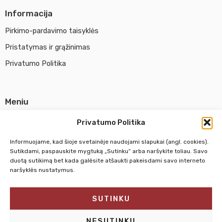
Informacija
Pirkimo-pardavimo taisyklės
Pristatymas ir grąžinimas
Privatumo Politika
Meniu
Parduotuvė
Privatumo Politika
Apie UAB Abina
Informuojame, kad šioje svetainėje naudojami slapukai (angl. cookies).
Susisiekti su mumis
Sutikdami, paspauskite mygtuką „Sutinku“ arba naršykite toliau. Savo
duotą sutikimą bet kada galėsite atšaukti pakeisdami savo interneto
naršyklės nustatymus.
Pirm. - Penkt.
10:00 - 18:00
SUTINKU
Šeštadienį
10:00 - 14:00
Sekmadienį
NEDIRBAME
NESUTINKU