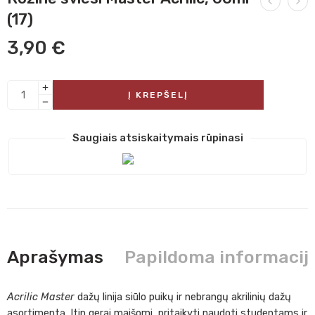
(17)
3,90
€
Į KREPŠELĮ
Saugiais atsiskaitymais rūpinasi
Aprašymas
Papildoma informacij
Acrilic Master
dažų linija siūlo puikų ir nebrangų akrilinių dažų
asortimentą. Itin gerai maišomi, pritaikyti naudoti studentams ir