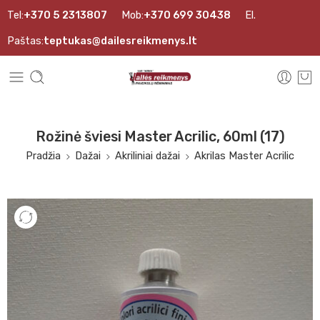
Tel:
+370 5 2313807
Mob:
+370 699 30438
El.
Paštas:
teptukas@dailesreikmenys.lt
Rožinė šviesi Master Acrilic, 60ml (17)
Pradžia
Dažai
Akriliniai dažai
Akrilas Master Acrilic