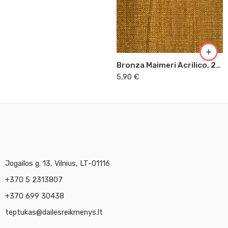
Bronza Maimeri Acrilico, 200 ml (475)
5,90
€
Jogailos g. 13, Vilnius, LT-01116
+370 5 2313807
+370 699 30438
teptukas@dailesreikmenys.lt