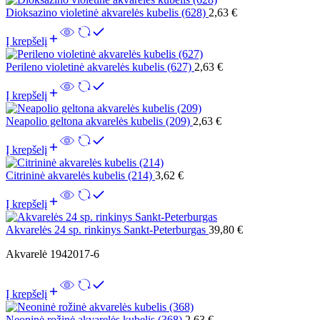
Dioksazino violetinė akvarelės kubelis (628)
2,63
€
Į krepšelį
Perileno violetinė akvarelės kubelis (627)
2,63
€
Į krepšelį
Neapolio geltona akvarelės kubelis (209)
2,63
€
Į krepšelį
Citrininė akvarelės kubelis (214)
3,62
€
Į krepšelį
Akvarelės 24 sp. rinkinys Sankt-Peterburgas
39,80
€
Akvarelė 1942017-6
Į krepšelį
Neoninė rožinė akvarelės kubelis (368)
2,63
€