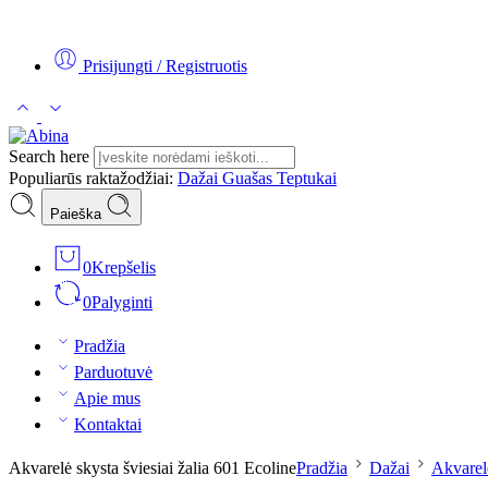
Tel:
+370 5 2313807
Mob:
+370 699 30438
El. Paštas:
teptukas@
Prisijungti / Registruotis
Search here
Populiarūs raktažodžiai:
Dažai
Guašas
Teptukai
Paieška
0
Krepšelis
0
Palyginti
Pradžia
Parduotuvė
Apie mus
Kontaktai
Akvarelė skysta šviesiai žalia 601 Ecoline
Pradžia
Dažai
Akvarel