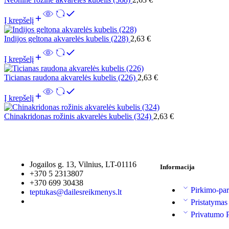
Į krepšelį
Indijos geltona akvarelės kubelis (228)
2,63
€
Į krepšelį
Ticianas raudona akvarelės kubelis (226)
2,63
€
Į krepšelį
Chinakridonas rožinis akvarelės kubelis (324)
2,63
€
Jogailos g. 13, Vilnius, LT-01116
Informacija
+370 5 2313807
+370 699 30438
Pirkimo-par
teptukas@dailesreikmenys.lt
Pristatymas
Privatumo P