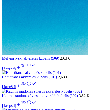
Mėlyna ryški akvarelės kubelis (509)
2,63
€
Į krepšelį
Balti titanas akvarelės kubelis (101)
2,63
€
Į krepšelį
Kadmis raudonas šviesus akvarelės kubelis (302)
3,62
€
Į krepšelį