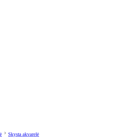
dailesreikmenys.lt
ė
Skysta akvarelė