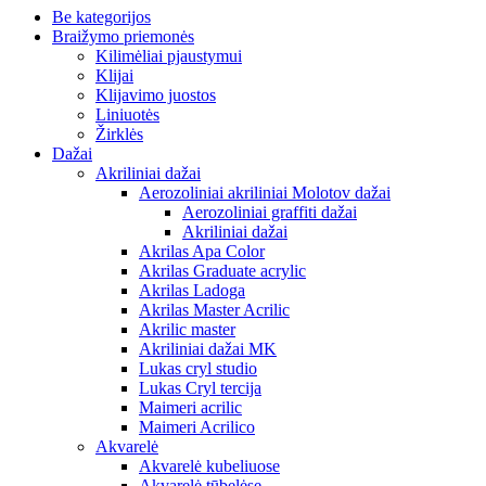
Be kategorijos
Braižymo priemonės
Kilimėliai pjaustymui
Klijai
Klijavimo juostos
Liniuotės
Žirklės
Dažai
Akriliniai dažai
Aerozoliniai akriliniai Molotov dažai
Aerozoliniai graffiti dažai
Akriliniai dažai
Akrilas Apa Color
Akrilas Graduate acrylic
Akrilas Ladoga
Akrilas Master Acrilic
Akrilic master
Akriliniai dažai MK
Lukas cryl studio
Lukas Cryl tercija
Maimeri acrilic
Maimeri Acrilico
Akvarelė
Akvarelė kubeliuose
Akvarelė tūbelėse