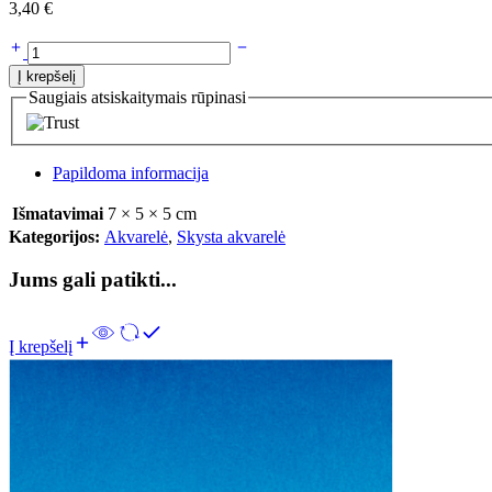
3,40
€
Į krepšelį
Saugiais atsiskaitymais rūpinasi
Papildoma informacija
Išmatavimai
7 × 5 × 5 cm
Kategorijos:
Akvarelė
,
Skysta akvarelė
Jums gali patikti...
Į krepšelį