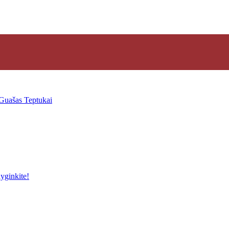
Guašas
Teptukai
yginkite!