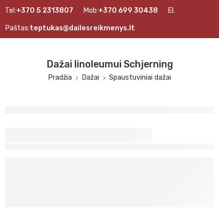
Tel:
+370 5 2313807
Mob:
+370 699 30438
El.
Paštas:
teptukas@dailesreikmenys.lt
Dažai linoleumui Schjerning
Pradžia
Dažai
Spaustuviniai dažai