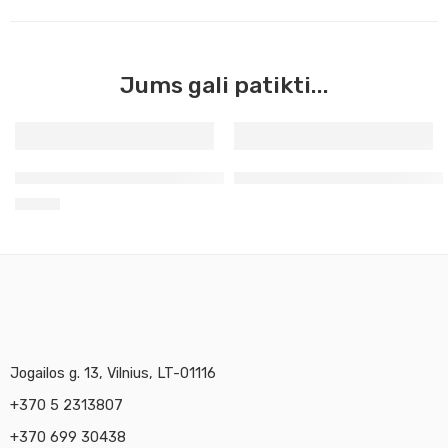
Jums gali patikti...
Rudas marsas Master Acrilic, 60ml (47)
Mėlyna Prūsų Master Acrilic,
3,90
€
Jogailos g. 13, Vilnius, LT-01116
+370 5 2313807
+370 699 30438