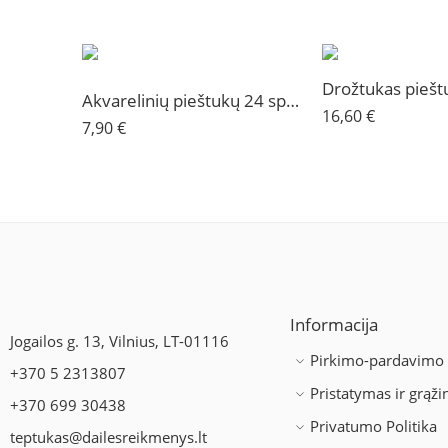
Drožtukas pieš
Akvarelinių pieštukų 24 spalvų rinkinys Koh-I-Noor
16,60
€
7,90
€
Informacija
Jogailos g. 13, Vilnius, LT-01116
Pirkimo-pardavimo 
+370 5 2313807
Pristatymas ir grąž
+370 699 30438
Privatumo Politika
teptukas@dailesreikmenys.lt