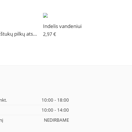
Indelis vandeniui
Spalvotų pieštukų pilkų atspalvių 12 vnt, rinkinys Koh-I-Noor
2,97
€
nkt.
10:00 - 18:00
į
10:00 - 14:00
nį
NEDIRBAME