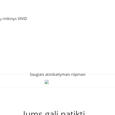
ų rinkinys VIVID
Saugiais atsiskaitymais rūpinasi
Jums gali patikti...