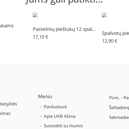
tukams
Pastelinių pieštukų 12 spalvų rinkinys Kooh-I-Noor
17,10
€
12,90
€
Meniu
Pirm. - Pe
taisyklės
Parduotuvė
Šeštadien
inimas
Apie UAB Abina
Sekmadie
Susisiekti su mumis