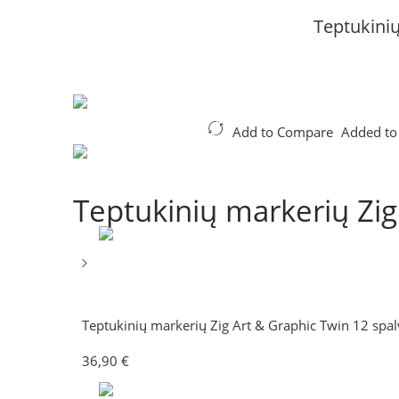
Teptukini
Add to Compare
Added to
Teptukinių markerių Zi
Teptukinių markerių Zig Art & Graphic Twin 12 spa
36,90
€