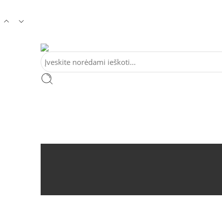
Tel:
+370 5 2313807
Mob:
+370 699 30438
El. Pa