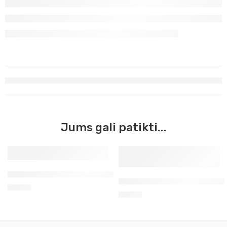
Jums gali patikti...
Aerozoliniai grafiti Molotov riveros šviesi 400ml 072
Aerozoliniai grafiti Molotov
8,50
€
8,50
€