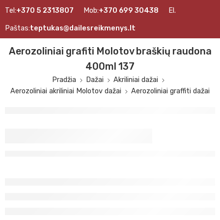
Tel:
+370 5 2313807
Mob:
+370 699 30438
El.
Paštas:
teptukas@dailesreikmenys.lt
Aerozoliniai grafiti Molotov braškių raudona
400ml 137
Pradžia
Dažai
Akriliniai dažai
Aerozoliniai akriliniai Molotov dažai
Aerozoliniai graffiti dažai