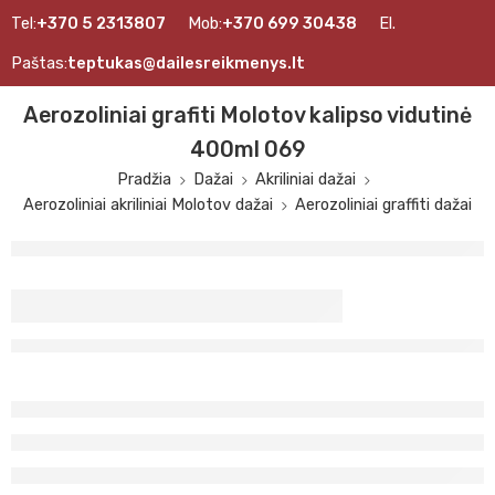
Tel:
+370 5 2313807
Mob:
+370 699 30438
El.
Paštas:
teptukas@dailesreikmenys.lt
Aerozoliniai grafiti Molotov kalipso vidutinė
400ml 069
Pradžia
Dažai
Akriliniai dažai
Aerozoliniai akriliniai Molotov dažai
Aerozoliniai graffiti dažai