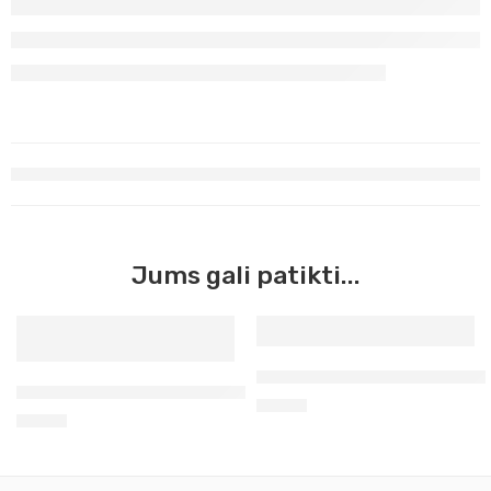
Jums gali patikti...
Aerozoliniai grafiti Molotov
Aerozoliniai grafiti Molotov juodųjų serbentų 400ml 042
8,50
€
8,50
€