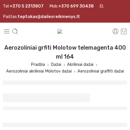
Tel:
+370 5 2313807
Mob:
+370 699 30438
El.
Paštas:
teptukas@dailesreikmenys.lt
Aerozoliniai grfiti Molotow telemagenta 400
ml 164
Pradžia
Dažai
Akriliniai dažai
Aerozoliniai akriliniai Molotov dažai
Aerozoliniai graffiti dažai