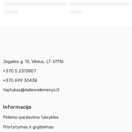
Aerozoliniai grafiti Molotov ryški raudona 400ml 013
Aerozoliniai grafiti Moloto
8,50
€
8,50
€
Jogailos g. 13, Vilnius, LT-01116
+370 5 2313807
+370 699 30438
teptukas@dailesreikmenys.lt
Informacija
Pirkimo-pardavimo taisyklės
Pristatymas ir grąžinimas