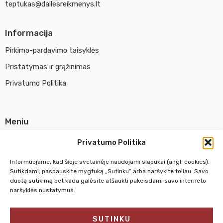
teptukas@dailesreikmenys.lt
Informacija
Pirkimo-pardavimo taisyklės
Pristatymas ir grąžinimas
Privatumo Politika
Meniu
Parduotuvė
Privatumo Politika
Apie UAB Abina
Informuojame, kad šioje svetainėje naudojami slapukai (angl. cookies).
Susisiekti su mumis
Sutikdami, paspauskite mygtuką „Sutinku“ arba naršykite toliau. Savo
duotą sutikimą bet kada galėsite atšaukti pakeisdami savo interneto
naršyklės nustatymus.
Pirm. - Penkt.
10:00 - 18:00
SUTINKU
Šeštadienį
10:00 - 14:00