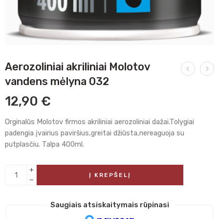
Aerozoliniai akriliniai Molotov
vandens mėlyna 032
12,90
€
Orginalūs Molotov firmos akriliniai aerozoliniai dažai.Tolygiai
padengia įvairius paviršius,greitai džiūsta,nereaguoja su
putplasčiu. Talpa 400ml.
Į KREPŠELĮ
Saugiais atsiskaitymais rūpinasi