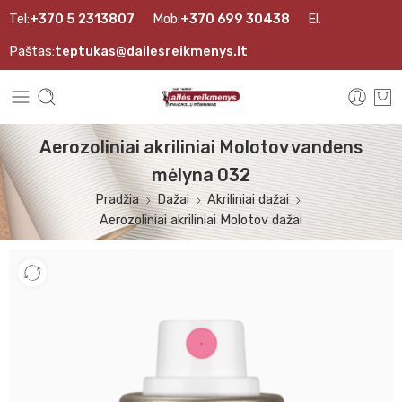
Tel:
+370 5 2313807
Mob:
+370 699 30438
El.
Paštas:
teptukas@dailesreikmenys.lt
Aerozoliniai akriliniai Molotov vandens
mėlyna 032
Pradžia
Dažai
Akriliniai dažai
Aerozoliniai akriliniai Molotov dažai