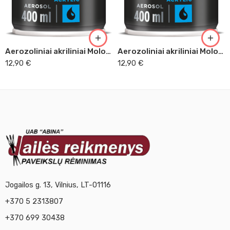
Aerozoliniai akriliniai Molotov alyvų 201
Aerozoliniai akriliniai Molotov turkų mėlyna 156
12,90
€
12,90
€
Jogailos g. 13, Vilnius, LT-01116
+370 5 2313807
+370 699 30438