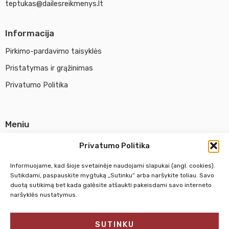
teptukas@dailesreikmenys.lt
Informacija
Pirkimo-pardavimo taisyklės
Pristatymas ir grąžinimas
Privatumo Politika
Meniu
Parduotuvė
Privatumo Politika
Apie UAB Abina
Informuojame, kad šioje svetainėje naudojami slapukai (angl. cookies).
Susisiekti su mumis
Sutikdami, paspauskite mygtuką „Sutinku“ arba naršykite toliau. Savo
duotą sutikimą bet kada galėsite atšaukti pakeisdami savo interneto
naršyklės nustatymus.
Pirm. - Penkt.
10:00 - 18:00
SUTINKU
Šeštadienį
10:00 - 14:00