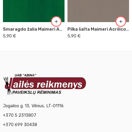
Smaragdo žalia Maimeri Acrilico, 200 ml (356)
Pilka šalta Maimeri Acrilico, 200 ml (510)
5,90
€
5,90
€
Jogailos g. 13, Vilnius, LT-01116
+370 5 2313807
+370 699 30438