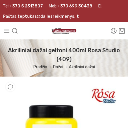
Tel:
+370 5 2313807
Mob:
+370 699 30438
El.
Paštas:
teptukas@dailesreikmenys.lt
Akriliniai dažai geltoni 400ml Rosa Studio
(409)
Pradžia
Dažai
Akriliniai dažai