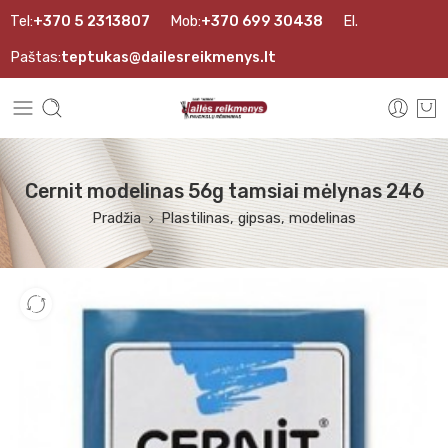
Tel:
+370 5 2313807
Mob:
+370 699 30438
El.
Paštas:
teptukas@dailesreikmenys.lt
Cernit modelinas 56g tamsiai mėlynas 246
Pradžia
Plastilinas, gipsas, modelinas