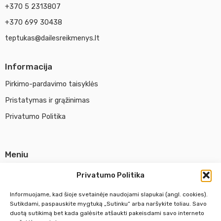
+370 5 2313807
+370 699 30438
teptukas@dailesreikmenys.lt
Informacija
Pirkimo-pardavimo taisyklės
Pristatymas ir grąžinimas
Privatumo Politika
Meniu
Parduotuvė
Privatumo Politika
Apie UAB Abina
Informuojame, kad šioje svetainėje naudojami slapukai (angl. cookies).
Susisiekti su mumis
Sutikdami, paspauskite mygtuką „Sutinku“ arba naršykite toliau. Savo
duotą sutikimą bet kada galėsite atšaukti pakeisdami savo interneto