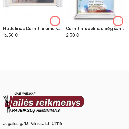
Modelinas Cernit lėlėms kūno spalvos
Cernit modelinas 56g šampano spalvos 045
16,30
€
2,30
€
Jogailos g. 13, Vilnius, LT-01116