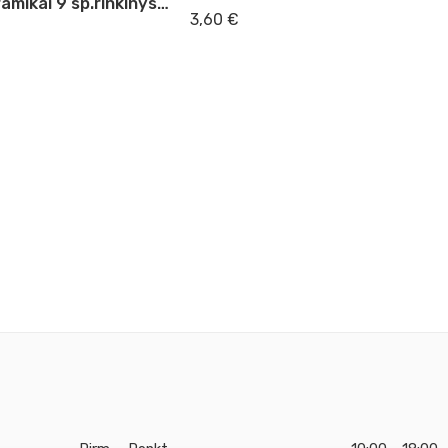
Stiklui,keramikai 9 sp.rinkinys Decola
3,60
€