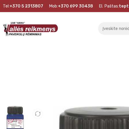
Tel:
+370 5 2313807
Mob:
+370 699 30438
El. Paštas:
tept