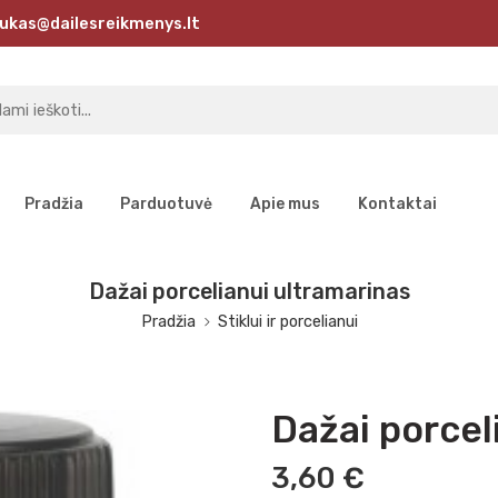
ukas@dailesreikmenys.lt
Pradžia
Parduotuvė
Apie mus
Kontaktai
Dažai porcelianui ultramarinas
Pradžia
Stiklui ir porcelianui
Dažai porcel
3,60
€