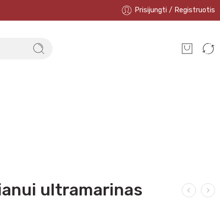
Prisijungti / Registruotis
ianui ultramarinas