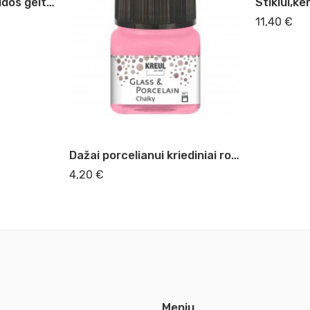
Dažai porcelianui kreidos geltonumo
11,40
€
Dažai porcelianui kriediniai rožiniai
4,20
€
Meniu