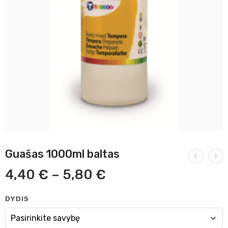
Guašas 1000ml baltas
4,40
€
–
5,80
€
DYDIS