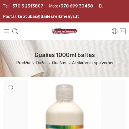
Tel:
+370 5 2313807
Mob:
+370 699 30438
El.
Paštas:
teptukas@dailesreikmenys.lt
Guašas 1000ml baltas
Pradžia
Dažai
Guašas
Atskiromis spalvomis