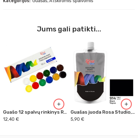
Kategorijos:
Guašas
,
Atskiromis spalvomis
Jums gali patikti...
Guašo 12 spalvų rinkinys Rosa
Guašas juoda Rosa Studio, 200ml (914)
12,40
€
5,90
€