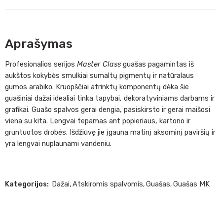
Aprašymas
Profesionalios serijos
Master Class
guašas pagamintas iš
aukštos kokybės smulkiai sumaltų pigmentų ir natūralaus
gumos arabiko. Kruopščiai atrinktų komponentų dėka šie
guašiniai dažai idealiai tinka tapybai, dekoratyviniams darbams ir
grafikai. Guašo spalvos gerai dengia, pasiskirsto ir gerai maišosi
viena su kita. Lengvai tepamas ant popieriaus, kartono ir
gruntuotos drobės. Išdžiūvę jie įgauna matinį aksominį paviršių ir
yra lengvai nuplaunami vandeniu.
Kategorijos:
Dažai
,
Atskiromis spalvomis
,
Guašas
,
Guašas MK