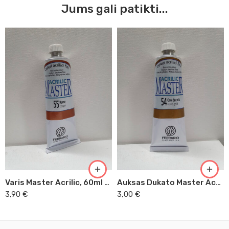
Jums gali patikti...
Varis Master Acrilic, 60ml (55)
Auksas Dukato Master Acrilic, 60ml (54)
3,90
€
3,00
€