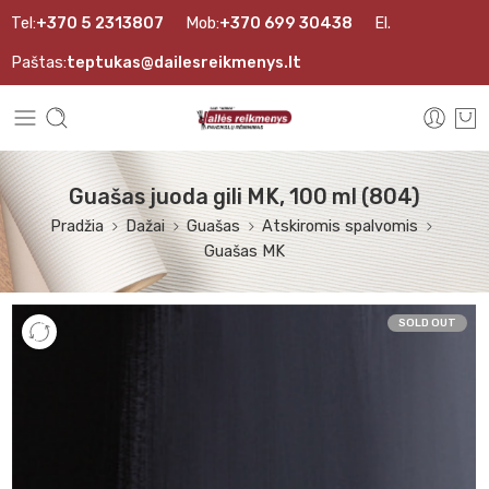
Tel:
+370 5 2313807
Mob:
+370 699 30438
El.
Paštas:
teptukas@dailesreikmenys.lt
Guašas juoda gili MK, 100 ml (804)
Pradžia
Dažai
Guašas
Atskiromis spalvomis
Guašas MK
SOLD OUT