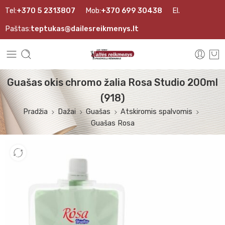
Tel:
+370 5 2313807
Mob:
+370 699 30438
El.
Paštas:
teptukas@dailesreikmenys.lt
Guašas okis chromo žalia Rosa Studio 200ml
(918)
Pradžia
Dažai
Guašas
Atskiromis spalvomis
Guašas Rosa