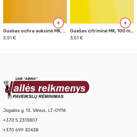
Guašas ochra auksinė MK, 100 ml (205)
Guašas citrininė MK, 100 ml (214)
3,51
€
3,51
€
Jogailos g. 13, Vilnius, LT-01116
+370 5 2313807
+370 699 30438