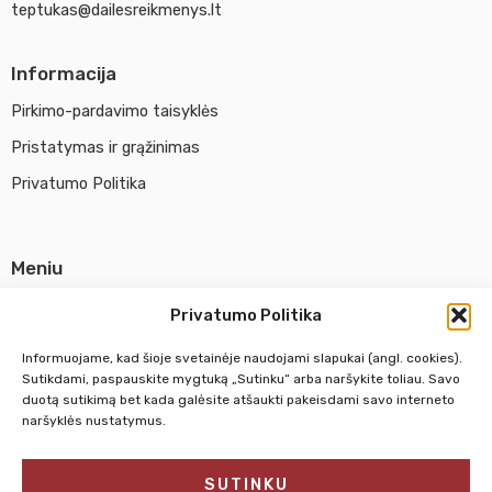
teptukas@dailesreikmenys.lt
Informacija
Pirkimo-pardavimo taisyklės
Pristatymas ir grąžinimas
Privatumo Politika
Meniu
Parduotuvė
Privatumo Politika
Apie UAB Abina
Informuojame, kad šioje svetainėje naudojami slapukai (angl. cookies).
Susisiekti su mumis
Sutikdami, paspauskite mygtuką „Sutinku“ arba naršykite toliau. Savo
duotą sutikimą bet kada galėsite atšaukti pakeisdami savo interneto
naršyklės nustatymus.
Pirm. - Penkt.
10:00 - 18:00
SUTINKU
Šeštadienį
10:00 - 14:00