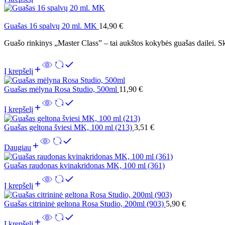
Guašas 16 spalvų 20 ml. MK
14,90
€
Guašo rinkinys „Master Class” – tai aukštos kokybės guašas dailei. Sk
Į krepšelį
Guašas mėlyna Rosa Studio, 500ml
11,90
€
Į krepšelį
Guašas geltona šviesi MK, 100 ml (213)
3,51
€
Daugiau
Guašas raudonas kvinakridonas MK, 100 ml (361)
Į krepšelį
Guašas citrininė geltona Rosa Studio, 200ml (903)
5,90
€
Į krepšelį