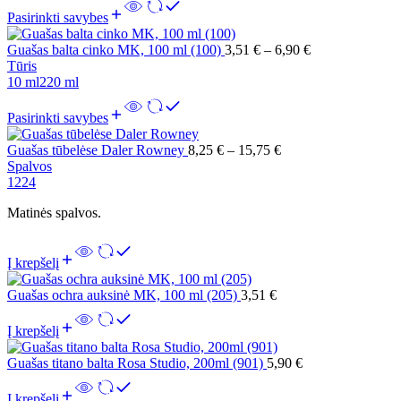
Pasirinkti savybes
Guašas balta cinko MK, 100 ml (100)
3,51
€
–
6,90
€
Tūris
10 ml
220 ml
Pasirinkti savybes
Guašas tūbelėse Daler Rowney
8,25
€
–
15,75
€
Spalvos
12
24
Matinės spalvos.
Į krepšelį
Guašas ochra auksinė MK, 100 ml (205)
3,51
€
Į krepšelį
Guašas titano balta Rosa Studio, 200ml (901)
5,90
€
Į krepšelį