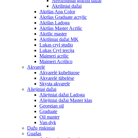
Aerozoliniai graffiti dažai
Akriliniai dažai
Akrilas Apa Color
Akrilas Graduate acrylic
Akrilas Ladoga
Akrilas Master Acrilic
Akrilic master
Akriliniai dažai MK
Lukas cryl studio
Lukas Cryl tercija
Maimeri acrilic
Maimeri Acrilico
Akvarelė
Akvarelė kubeliuose
Akvarelė tūbelėse
Skysta akvarelė
Aliejiniai dažai
Aliejiniai dažai Ladoga
Aliejiniai dažai Master klas
Georgian oil
Graduate
Oil master
Van-dyk
Dažų rinkiniai
Guašas