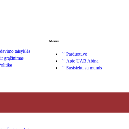
Meniu
davimo taisyklės
Parduotuvė
 ir grąžinimas
Apie UAB Abina
olitika
Susisiekti su mumis