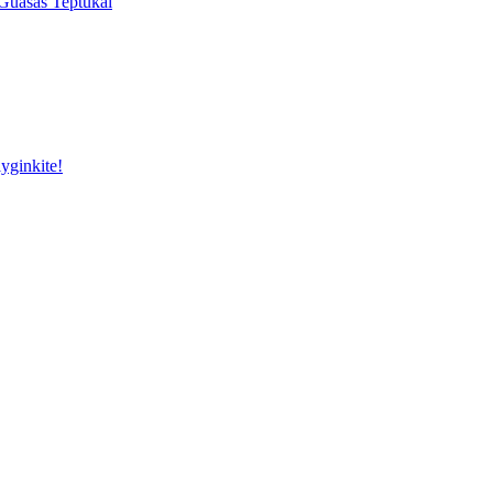
Guašas
Teptukai
yginkite!