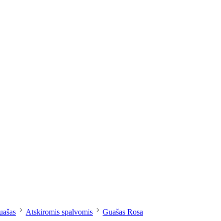
dailesreikmenys.lt
uašas
Atskiromis spalvomis
Guašas Rosa