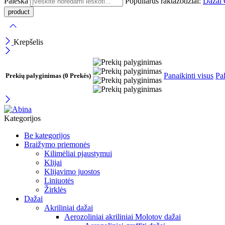
Paieška
Populiarūs raktažodžiai:
Dažai
Krepšelis
Panaikinti visus
Pal
Prekių palyginimas
(0 Prekės)
Kategorijos
Be kategorijos
Braižymo priemonės
Kilimėliai pjaustymui
Klijai
Klijavimo juostos
Liniuotės
Žirklės
Dažai
Akriliniai dažai
Aerozoliniai akriliniai Molotov dažai