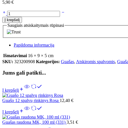
5,90
€
Į krepšelį
Saugiais atsiskaitymais rūpinasi
Papildoma informacija
Išmatavimai
16 × 9 × 5 cm
SKU:
323200908
Kategorijos:
Guašas
,
Atskiromis spalvomis
,
Guaša
Jums gali patikti...
Į krepšelį
Guašo 12 spalvų rinkinys Rosa
12,40
€
Į krepšelį
Guašas raudona MK, 100 ml (331)
3,51
€