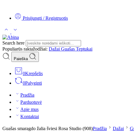
Tel:
+370 5 2313807
Mob:
+370 699 30438
El. Paštas:
teptukas@
Prisijungti / Registruotis
Search here
Populiarūs raktažodžiai:
Dažai
Guašas
Teptukai
Paieška
0
Krepšelis
0
Palyginti
Pradžia
Parduotuvė
Apie mus
Kontaktai
Guašas smaragdo žalia šviesi Rosa Studio (908)
Pradžia
Dažai
G