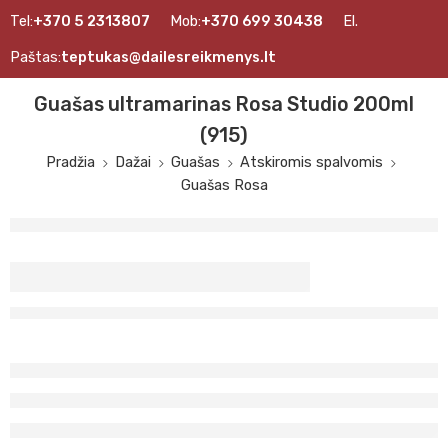
Tel:
+370 5 2313807
Mob:
+370 699 30438
El.
Paštas:
teptukas@dailesreikmenys.lt
Guašas ultramarinas Rosa Studio 200ml
(915)
Pradžia
Dažai
Guašas
Atskiromis spalvomis
Guašas Rosa