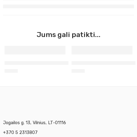
Jums gali patikti...
Guašas citrininė MK, 100 ml (214)
Guašas raudona MK, 100 ml (
3,51
€
3,51
€
Jogailos g. 13, Vilnius, LT-01116
+370 5 2313807