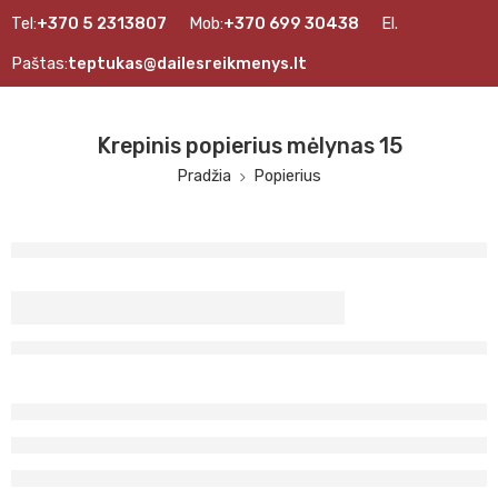
Tel:
+370 5 2313807
Mob:
+370 699 30438
El.
Paštas:
teptukas@dailesreikmenys.lt
Krepinis popierius mėlynas 15
Pradžia
Popierius