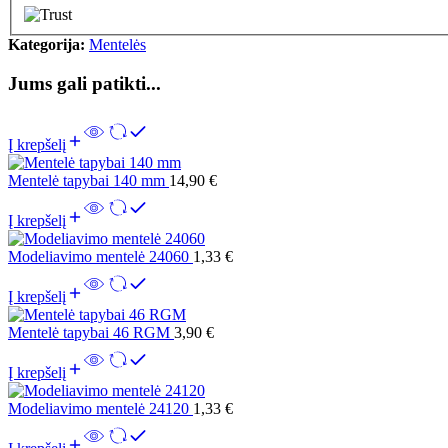
Kategorija:
Mentelės
Jums gali patikti...
Į krepšelį
Mentelė tapybai 140 mm
14,90
€
Į krepšelį
Modeliavimo mentelė 24060
1,33
€
Į krepšelį
Mentelė tapybai 46 RGM
3,90
€
Į krepšelį
Modeliavimo mentelė 24120
1,33
€