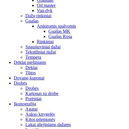
Graduate
Oil master
Van-dyk
Dažų rinkiniai
Guašas
Atskiromis spalvomis
Guašas MK
Guašas Rosa
Rinkiniai
Spaustuviniai dažai
Tekstiliniai dažai
Tempera
Dėklai piešiniams
Dėklai
Tūtos
Dovanų kuponai
Drobės
Drobės
Kartonas su drobe
Porėmiai
Ikonografija
Agatai
Aukso knygelės
Kitos priemonės
Lakai aliejiniams dažams