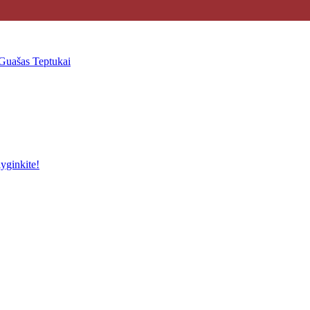
Guašas
Teptukai
yginkite!