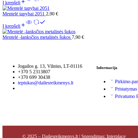
Į krepšelį
Mentelė tapybai 2051
2,90
€
Į krepšelį
Mentelė -lanksčios metalinės šukos
7,90
€
Jogailos g. 13, Vilnius, LT-01116
Informacija
+370 5 2313807
+370 699 30438
Pirkimo-par
teptukas@dailesreikmenys.lt
Pristatymas
Privatumo P
© 2025 – Dailesreikmenys.lt | Sprendimas: Interplace