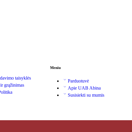
Meniu
davimo taisyklės
Parduotuvė
 ir grąžinimas
Apie UAB Abina
olitika
Susisiekti su mumis