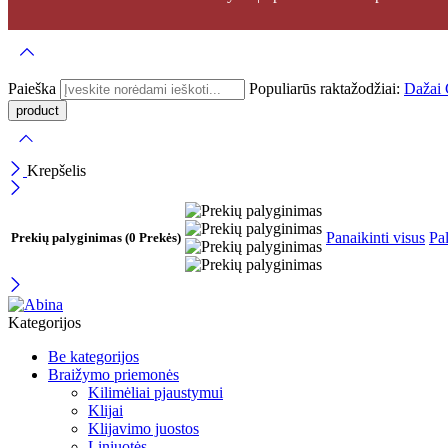
Paieška
Populiarūs raktažodžiai:
Dažai
Krepšelis
Panaikinti visus
Pal
Prekių palyginimas
(0 Prekės)
Kategorijos
Be kategorijos
Braižymo priemonės
Kilimėliai pjaustymui
Klijai
Klijavimo juostos
Liniuotės