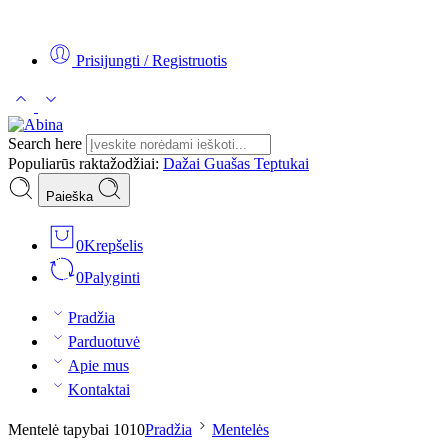
Tel:
+370 5 2313807
Mob:
+370 699 30438
El. Paštas:
teptukas@
Prisijungti / Registruotis
Search here
Populiarūs raktažodžiai:
Dažai
Guašas
Teptukai
Paieška
0
Krepšelis
0
Palyginti
Pradžia
Parduotuvė
Apie mus
Kontaktai
Mentelė tapybai 1010
Pradžia
Mentelės