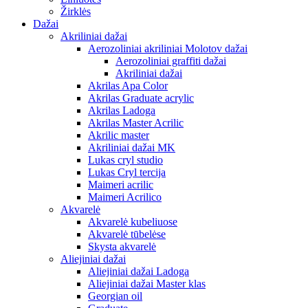
Žirklės
Dažai
Akriliniai dažai
Aerozoliniai akriliniai Molotov dažai
Aerozoliniai graffiti dažai
Akriliniai dažai
Akrilas Apa Color
Akrilas Graduate acrylic
Akrilas Ladoga
Akrilas Master Acrilic
Akrilic master
Akriliniai dažai MK
Lukas cryl studio
Lukas Cryl tercija
Maimeri acrilic
Maimeri Acrilico
Akvarelė
Akvarelė kubeliuose
Akvarelė tūbelėse
Skysta akvarelė
Aliejiniai dažai
Aliejiniai dažai Ladoga
Aliejiniai dažai Master klas
Georgian oil