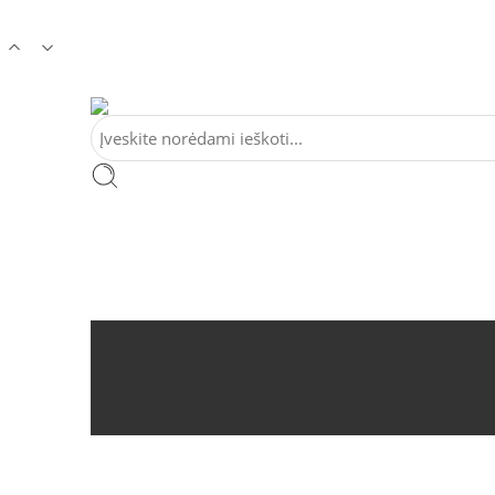
Tel:
+370 5 2313807
Mob:
+370 699 30438
El. Pa