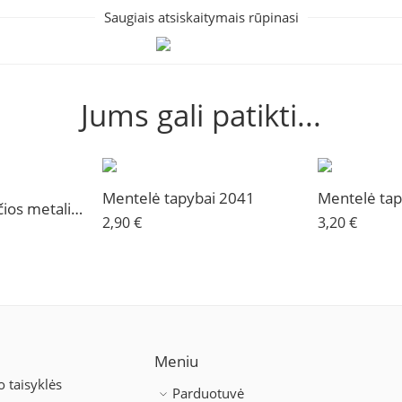
Saugiais atsiskaitymais rūpinasi
Jums gali patikti...
Mentelė tapybai 2041
Mentelė tap
Mentelė – lanksčios metalinės šukos
2,90
€
3,20
€
Meniu
 taisyklės
Parduotuvė