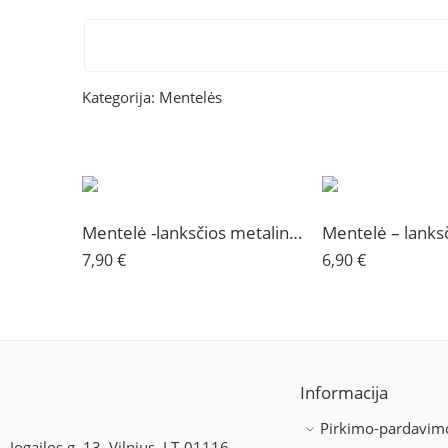
Kategorija:
Mentelės
Mentelė -lanksčios metalinės šukos
7,90
€
6,90
€
Informacija
Pirkimo-pardavimo
Jogailos g. 13, Vilnius, LT-01116