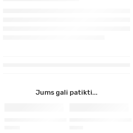
Jums gali patikti...
Pigmentas ematitas violetinis 50g Kr
Pigmentas ochra geltona Jo
14,30
€
6,60
€