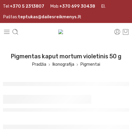
Tel:
+370 5 2313807
Mob:
+370 699 30438
El.
Paštas:
teptukas@dailesreikmenys.lt
Pigmentas kaput mortum violetinis 50 g
Pradžia
Ikonografija
Pigmentai