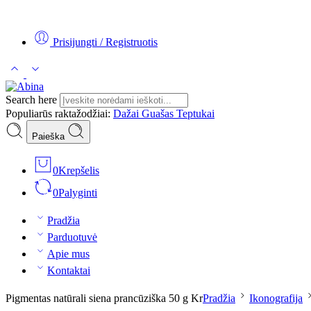
Tel:
+370 5 2313807
Mob:
+370 699 30438
El. Paštas:
teptukas@
Prisijungti / Registruotis
Search here
Populiarūs raktažodžiai:
Dažai
Guašas
Teptukai
Paieška
0
Krepšelis
0
Palyginti
Pradžia
Parduotuvė
Apie mus
Kontaktai
Pigmentas natūrali siena prancūziška 50 g Kr
Pradžia
Ikonografija