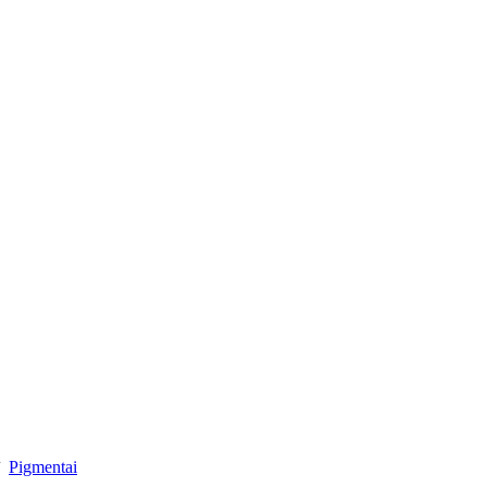
dailesreikmenys.lt
Pigmentai