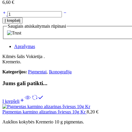
6,60
€
Į krepšelį
Saugiais atsiskaitymais rūpinasi
Aprašymas
Kilmės šalis Vokietija .
Kremerio.
Kategorijos:
Pigmentai
,
Ikonografija
Jums gali patikti...
Į krepšelį
Pigmentas karmino alizarinas šviesus 10g Kr
8,20
€
Aukštos kokybės Kremerio 10 g pigmentas.