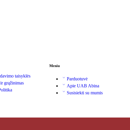
Meniu
davimo taisyklės
Parduotuvė
 ir grąžinimas
Apie UAB Abina
olitika
Susisiekti su mumis