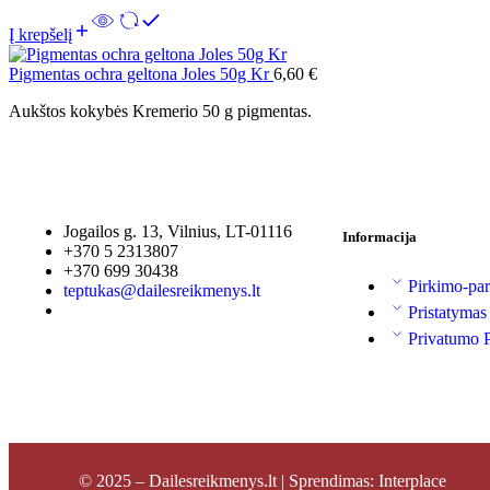
Į krepšelį
Pigmentas ochra geltona Joles 50g Kr
6,60
€
Aukštos kokybės Kremerio 50 g pigmentas.
Jogailos g. 13, Vilnius, LT-01116
Informacija
+370 5 2313807
+370 699 30438
Pirkimo-par
teptukas@dailesreikmenys.lt
Pristatymas
Privatumo P
© 2025 – Dailesreikmenys.lt | Sprendimas: Interplace