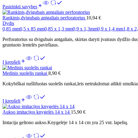
Pasirinkti savybes
Rankinis,dvigubais antgaliais perforatorius
10,94
€
Dydis
0,85 mm
0,5 x 85 mm
0,85 x 1,3 mm
0,9 x 1,3mm
0,9 x 1,4 mm
1,8 x 
Perforatorius su dvigubais antgaliais, skirtas daryti įvairaus dydžio d
gruntuoto lentelės paviršiaus.
Į krepšelį
Medinis suolelis rankai
8,90
€
Kokybiškai nušlifuotas suolelis rankai,leis netrukdomai atlikti smulkia
Į krepšelį
Aukso imitacijos knygelės 14 x 14
15,90
€
Imtacija geltono aukso.Knygelėje 14 x 14 cm yra 25 vnt. lapelių.