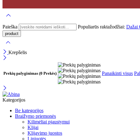
Paieška
Populiarūs raktažodžiai:
Dažai
Krepšelis
Panaikinti visus
Pal
Prekių palyginimas
(0 Prekės)
Kategorijos
Be kategorijos
Braižymo priemonės
Kilimėliai pjaustymui
Klijai
Klijavimo juostos
Liniuotės