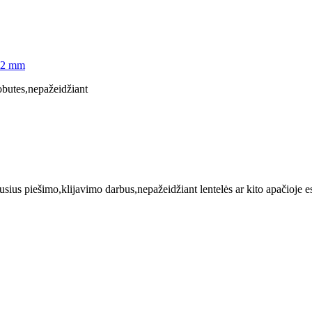
2,2 mm
uobutes,nepažeidžiant
usius piešimo,klijavimo darbus,nepažeidžiant lentelės ar kito apačioje e