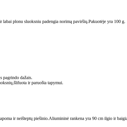
a ir labai plonu sluoksniu padengia norimą paviršių.Pakuotėje yra 100 g.
s pagrindo dažais.
uoksnių,šlifuota ir paruošta tapymui.
tapoma ir neišteptų piešinio.Aliumininė rankena yra 90 cm ilgio ir baigi