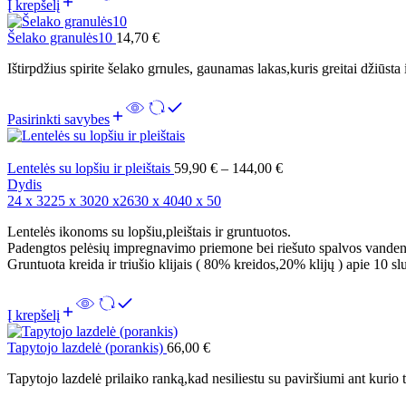
Į krepšelį
Šelako granulės10
14,70
€
Ištirpdžius spirite šelako grnules, gaunamas lakas,kuris greitai džiūst
Pasirinkti savybes
Lentelės su lopšiu ir pleištais
59,90
€
–
144,00
€
Dydis
24 x 32
25 x 30
20 x26
30 x 40
40 x 50
Lentelės ikonoms su lopšiu,pleištais ir gruntuotos.
Padengtos pelėsių impregnavimo priemone bei riešuto spalvos vanden
Gruntuota kreida ir triušio klijais ( 80% kreidos,20% klijų ) apie 10 sl
Į krepšelį
Tapytojo lazdelė (porankis)
66,00
€
Tapytojo lazdelė prilaiko ranką,kad nesiliestu su paviršiumi ant kurio 