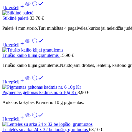
Į krepšelį
Stiklinė paletė
33,70
€
Paletė 4 mm storio.Turi minkštas 4 pagalvėles,kurios jai neleidžia judėt
Į krepšelį
Triušio kailio klijai granulėmis
15,90
€
Triušio kailio klijai granulėmis.Naudojami drobės, lentelių, kartono g
Į krepšelį
Pigmentas geltonas kadmis nr. 6 10g Kr
8,90
€
Aukštos kokybės Kremerio 10 g pigmentas.
Į krepšelį
Lentelės su arka 24 x 32 be lopšio, gruntuotos
68,10
€