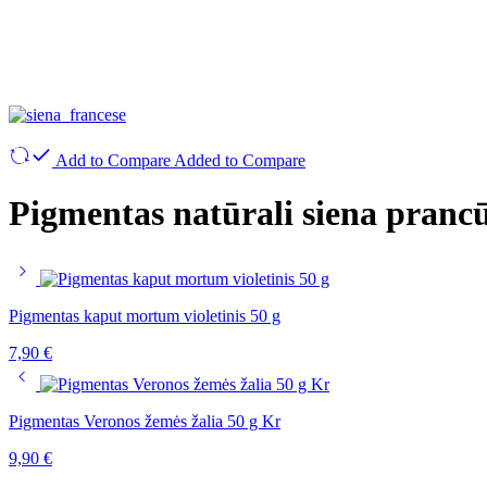
Add to Compare
Added to Compare
Pigmentas natūrali siena pranc
Pigmentas kaput mortum violetinis 50 g
7,90
€
Pigmentas Veronos žemės žalia 50 g Kr
9,90
€