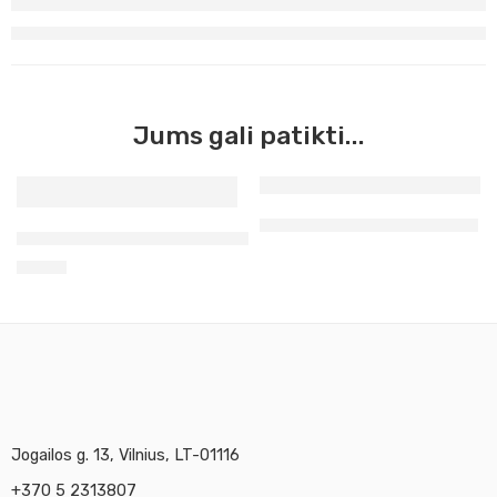
Jums gali patikti...
Tekstiliniai dramblio kaulo
Tekstiliniai sakura 50 ml Decola
2,90
€
Jogailos g. 13, Vilnius, LT-01116
+370 5 2313807