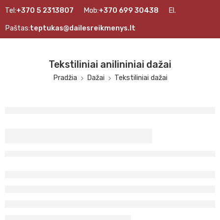
Tel:
+370 5 2313807
Mob:
+370 699 30438
El.
Paštas:
teptukas@dailesreikmenys.lt
Tekstiliniai anilininiai dažai
Pradžia
Dažai
Tekstiliniai dažai