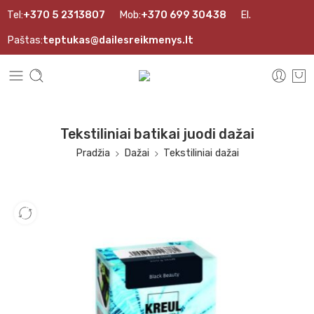
Tel:
+370 5 2313807
Mob:
+370 699 30438
El.
Paštas:
teptukas@dailesreikmenys.lt
Tekstiliniai batikai juodi dažai
Pradžia
Dažai
Tekstiliniai dažai