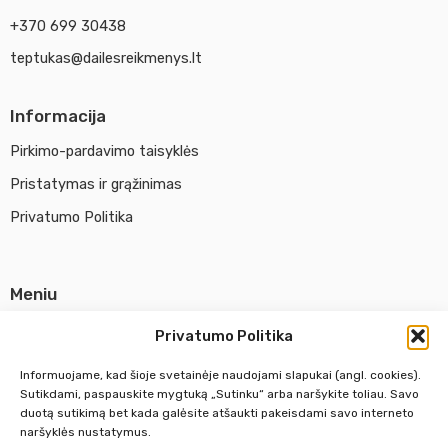
+370 699 30438
teptukas@dailesreikmenys.lt
Informacija
Pirkimo-pardavimo taisyklės
Pristatymas ir grąžinimas
Privatumo Politika
Meniu
Parduotuvė
Privatumo Politika
Apie UAB Abina
Informuojame, kad šioje svetainėje naudojami slapukai (angl. cookies).
Susisiekti su mumis
Sutikdami, paspauskite mygtuką „Sutinku“ arba naršykite toliau. Savo
duotą sutikimą bet kada galėsite atšaukti pakeisdami savo interneto
naršyklės nustatymus.