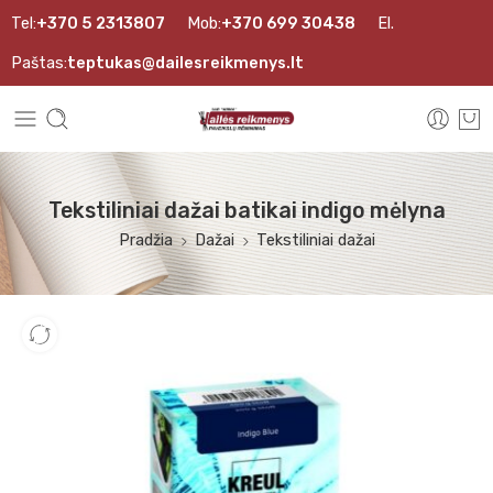
Tel:
+370 5 2313807
Mob:
+370 699 30438
El.
Paštas:
teptukas@dailesreikmenys.lt
Tekstiliniai dažai batikai indigo mėlyna
Pradžia
Dažai
Tekstiliniai dažai