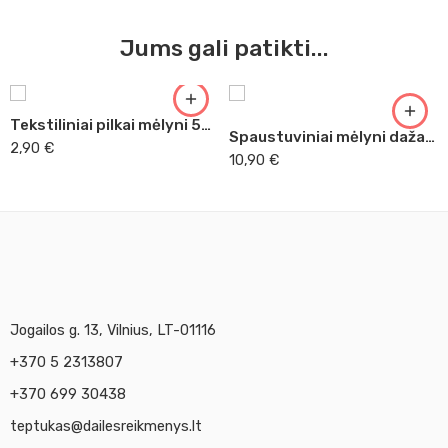
Jums gali patikti...
Tekstiliniai pilkai mėlyni 50ml
Spaustuviniai mėlyni dažai tekstilei Essdee 150 ml
2,90
€
10,90
€
Jogailos g. 13, Vilnius, LT-01116
+370 5 2313807
+370 699 30438
teptukas@dailesreikmenys.lt