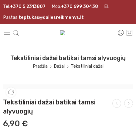
Tel:
+370 5 2313807
Mob:
+370 699 30438
El.
Paštas:
teptukas@dailesreikmenys.lt
Tekstiliniai dažai batikai tamsi alyvuogių
Pradžia
Dažai
Tekstiliniai dažai
Tekstiliniai dažai batikai tamsi
alyvuogių
6,90
€