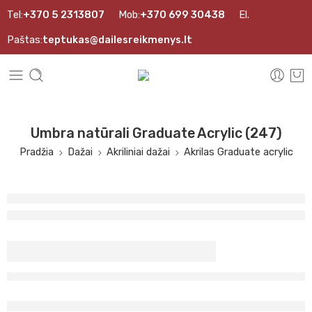
Tel:
+370 5 2313807
Mob:
+370 699 30438
El.
Paštas:
teptukas@dailesreikmenys.lt
Umbra natūrali Graduate Acrylic (247)
Pradžia
Dažai
Akriliniai dažai
Akrilas Graduate acrylic