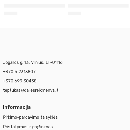
Permanentinė rausvai violetinė šviesi Maimeri Acrilico, 2
Mangano mėlyna imitacija Ma
5,90
€
5,90
€
Jogailos g. 13, Vilnius, LT-01116
+370 5 2313807
+370 699 30438
teptukas@dailesreikmenys.lt
Informacija
Pirkimo-pardavimo taisyklės
Pristatymas ir grąžinimas