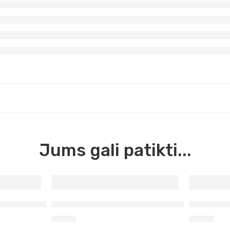
Jums gali patikti...
 Acrilico, 200 ml (333)
Ultramarinas violetinis Maimeri Acrilico, 20
Umbra deg
5,90
€
5,90
€