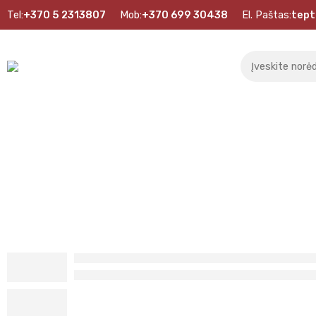
Tel:
+370 5 2313807
Mob:
+370 699 30438
El. Paštas:
tept