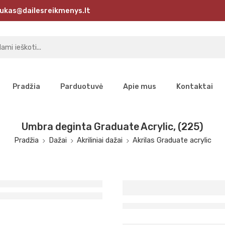
ukas@dailesreikmenys.lt
Pradžia
Parduotuvė
Apie mus
Kontaktai
Umbra deginta Graduate Acrylic, (225)
Pradžia
Dažai
Akriliniai dažai
Akrilas Graduate acrylic