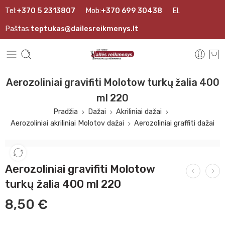
Tel:
+370 5 2313807
Mob:
+370 699 30438
El.
Paštas:
teptukas@dailesreikmenys.lt
Aerozoliniai gravifiti Molotow turkų žalia 400
ml 220
Pradžia
Dažai
Akriliniai dažai
Aerozoliniai akriliniai Molotov dažai
Aerozoliniai graffiti dažai
Aerozoliniai gravifiti Molotow
turkų žalia 400 ml 220
8,50
€