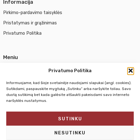
Informacija
Pirkimo-pardavimo taisyklės
Pristatymas ir grąžinimas
Privatumo Politika
Meniu
Parduotuvė
Privatumo Politika
Apie UAB Abina
Informuojame, kad šioje svetainėje naudojami slapukai (angl. cookies).
Susisiekti su mumis
Sutikdami, paspauskite mygtuką „Sutinku“ arba naršykite toliau. Savo
duotą sutikimą bet kada galėsite atšaukti pakeisdami savo interneto
naršyklės nustatymus.
Pirm. - Penkt.
10:00 - 18:00
SUTINKU
Šeštadienį
10:00 - 14:00
Sekmadienį
NEDIRBAME
NESUTINKU