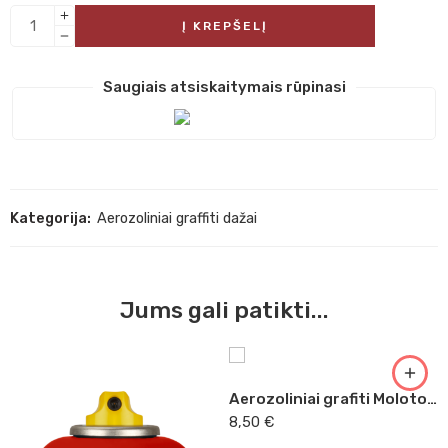
Į KREPŠELĮ
Saugiais atsiskaitymais rūpinasi
Kategorija:
Aerozoliniai graffiti dažai
Jums gali patikti...
Aerozoliniai grafiti Molotov šviesiai mėlyna 400ml 031
8,50
€