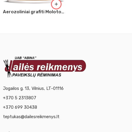
Aerozoliniai grafiti Molotov signalinė raudona 400ml 014
Jogailos g. 13, Vilnius, LT-01116
+370 5 2313807
+370 699 30438
teptukas@dailesreikmenys.lt