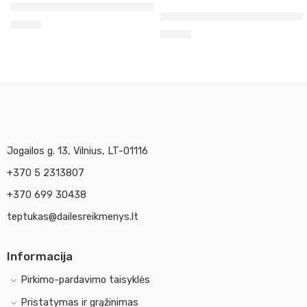
Anglies juoda Maimeri Acrilico, 200 ml (537)
Permanentinė tamsiai žalia M
5,90
€
5,90
€
Jogailos g. 13, Vilnius, LT-01116
+370 5 2313807
+370 699 30438
teptukas@dailesreikmenys.lt
Informacija
Pirkimo-pardavimo taisyklės
Pristatymas ir grąžinimas