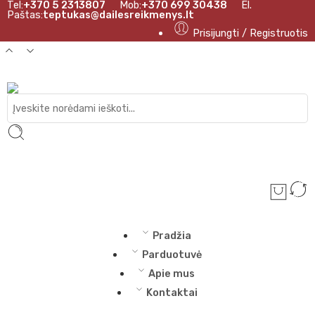
Tel:
+370 5 2313807
Mob:
+370 699 30438
El.
Paštas:
teptukas@dailesreikmenys.lt
Prisijungti / Registruotis
Pradžia
Parduotuvė
Apie mus
Kontaktai