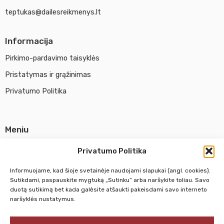
teptukas@dailesreikmenys.lt
Informacija
Pirkimo-pardavimo taisyklės
Pristatymas ir grąžinimas
Privatumo Politika
Meniu
Parduotuvė
Privatumo Politika
Apie UAB Abina
Informuojame, kad šioje svetainėje naudojami slapukai (angl. cookies).
Susisiekti su mumis
Sutikdami, paspauskite mygtuką „Sutinku“ arba naršykite toliau. Savo
duotą sutikimą bet kada galėsite atšaukti pakeisdami savo interneto
naršyklės nustatymus.
Pirm. - Penkt.
10:00 - 18:00