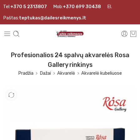
Tel:
+370 5 2313807
Mob:
+370 699 30438
El.
Paštas:
teptukas@dailesreikmenys.lt
Profesionalios 24 spalvų akvarelės Rosa
Gallery rinkinys
Pradžia
Dažai
Akvarelė
Akvarelė kubeliuose