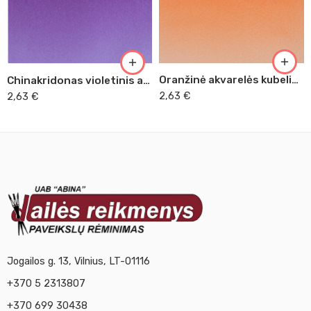
Oranžinė akvarelės kubelis (315)
Chinakridonas violetinis akvarelės kubelis (621)
2,63
€
2,63
€
Jogailos g. 13, Vilnius, LT-01116
+370 5 2313807
+370 699 30438