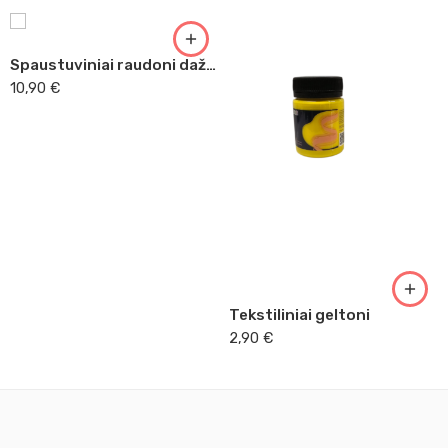
Spaustuviniai raudoni dažai tekstilei Essdee 150 ml
10,90
€
Tekstiliniai geltoni
2,90
€