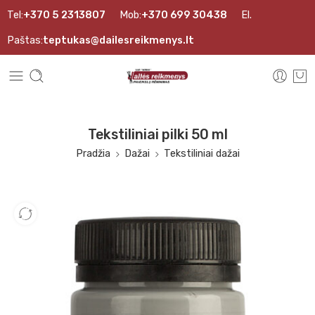
Tel:
+370 5 2313807
Mob:
+370 699 30438
El.
Paštas:
teptukas@dailesreikmenys.lt
Tekstiliniai pilki 50 ml
Pradžia
Dažai
Tekstiliniai dažai